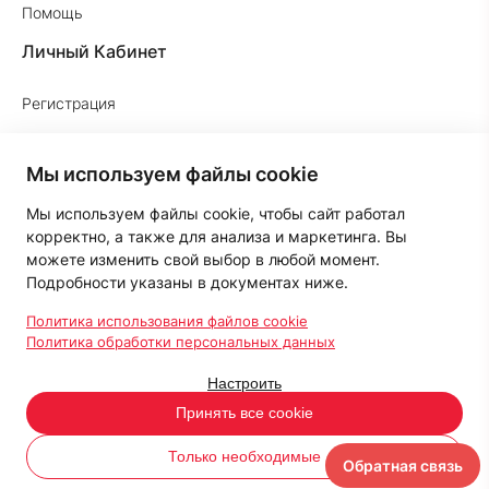
Помощь
Личный Кабинет
Регистрация
Вход в личный кабинет
Мы используем файлы cookie
История заказов
Мы используем файлы cookie, чтобы сайт работал
Закладки
корректно, а также для анализа и маркетинга. Вы
Бонус-Клуб «Мой Суперпак»
можете изменить свой выбор в любой момент.
Подробности указаны в документах ниже.
Рассылка
Политика использования файлов cookie
Политика обработки персональных данных
Настроить
© 2015-2026 Компания "Суперпак"
Политика конфиденциальности
Принять все cookie
Мы принимаем:
Только необходимые
Обратная связь