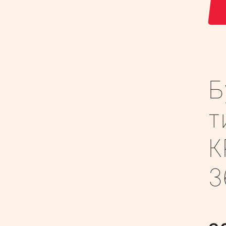
Б
т
К
3