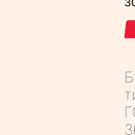
3
Б
т
Г
3