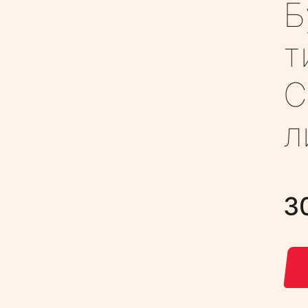
Б
т
С
л
3