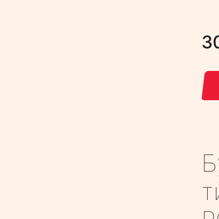
3
Б
т