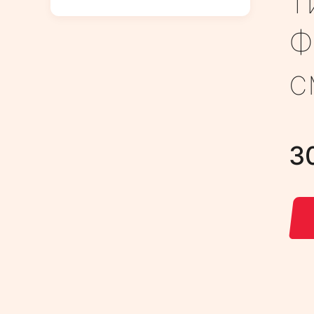
т
Ф
с
3